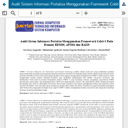
Audit Sistem Informasi Portalsia Menggunakan Framework Cobit 5 Pada EDM05, APO04 dan BAI10