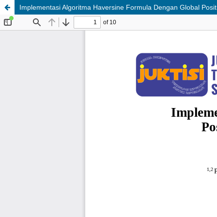
Implementasi Algoritma Haversine Formula Dengan Global Posi