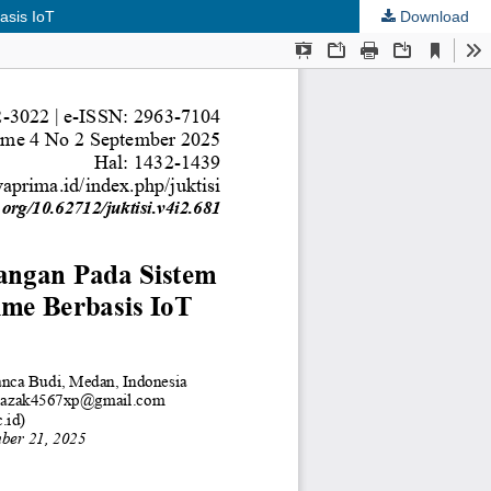
asis IoT
Download