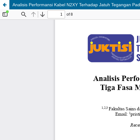
Analisis Performansi Kabel N2XY Terhadap Jatuh Tegangan Pad