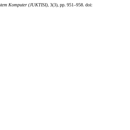
istem Komputer (JUKTISI)
, 3(3), pp. 951–958. doi: