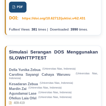
PDF
DOI:
https://doi.org/10.62712/juktisi.v4i2.431
Fulltext Views:
381
times | Downloaded:
3990
times.
Simulasi Serangan DOS Menggunakan
SLOWHTTPTEST
(Universitas Nias, Indonesia)
Della Yunika Zebua
(Universitas Nias,
Carolina Sayangi Cahaya Waruwu
Indonesia)
(Universitas Nias, Indonesia)
Kesadaran Zebua
(Universitas Nias, Indonesia)
Mardin Zai
(Universitas Nias, Indonesia)
Agusdamai Lase
(Universitas Nias, Indonesia)
Ofelius Laia Ofel
409-419