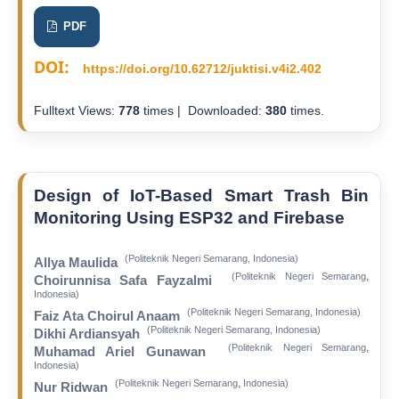
PDF
DOI:
https://doi.org/10.62712/juktisi.v4i2.402
Fulltext Views:
778
times | Downloaded:
380
times.
Design of IoT-Based Smart Trash Bin
Monitoring Using ESP32 and Firebase
(Politeknik Negeri Semarang, Indonesia)
Allya Maulida
(Politeknik Negeri Semarang,
Choirunnisa Safa Fayzalmi
Indonesia)
(Politeknik Negeri Semarang, Indonesia)
Faiz Ata Choirul Anaam
(Politeknik Negeri Semarang, Indonesia)
Dikhi Ardiansyah
(Politeknik Negeri Semarang,
Muhamad Ariel Gunawan
Indonesia)
(Politeknik Negeri Semarang, Indonesia)
Nur Ridwan