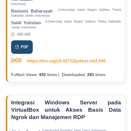
Indonesia)
(Universitas Islam Negeri Sulthan Thaha
Bastomi Baharsyah
Saifuddin Jambi, Indonesia)
(Universitas Islam Negeri Sulthan Thaha Saifuddin
Saldi Yulistian
Jambi, Indonesia)
488-498
PDF
DOI:
https://doi.org/10.62712/juktisi.v4i2.445
Fulltext Views:
432
times | Downloaded:
281
times.
Integrasi Windows Server pada
VirtualBox untuk Akses Basis Data
Ngrok dan Manajemen RDP
(Universitas Ibrahimy Jawa Timur, Indonesia)