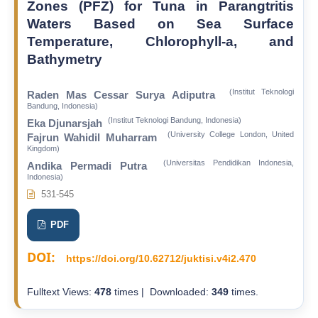
Zones (PFZ) for Tuna in Parangtritis
Waters Based on Sea Surface
Temperature, Chlorophyll-a, and
Bathymetry
(Institut Teknologi
Raden Mas Cessar Surya Adiputra
Bandung, Indonesia)
(Institut Teknologi Bandung, Indonesia)
Eka Djunarsjah
(University College London, United
Fajrun Wahidil Muharram
Kingdom)
(Universitas Pendidikan Indonesia,
Andika Permadi Putra
Indonesia)
531-545
PDF
DOI:
https://doi.org/10.62712/juktisi.v4i2.470
Fulltext Views:
478
times | Downloaded:
349
times.