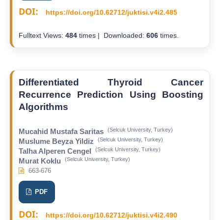
DOI:
https://doi.org/10.62712/juktisi.v4i2.485
Fulltext Views:
484
times | Downloaded:
606
times.
Differentiated Thyroid Cancer
Recurrence Prediction Using Boosting
Algorithms
(Selcuk University, Turkey)
Mucahid Mustafa Saritas
(Selcuk University, Turkey)
Muslume Beyza Yildiz
(Selcuk University, Turkey)
Talha Alperen Cengel
(Selcuk University, Turkey)
Murat Koklu
663-676
PDF
DOI:
https://doi.org/10.62712/juktisi.v4i2.490