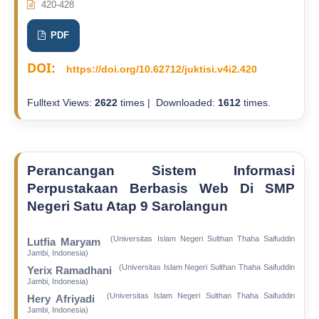
420-428
PDF
DOI:
https://doi.org/10.62712/juktisi.v4i2.420
Fulltext Views:
2622
times | Downloaded:
1612
times.
Perancangan Sistem Informasi
Perpustakaan Berbasis Web Di SMP
Negeri Satu Atap 9 Sarolangun
(Universitas Islam Negeri Sulthan Thaha Saifuddin
Lutfia Maryam
Jambi, Indonesia)
(Universitas Islam Negeri Sulthan Thaha Saifuddin
Yerix Ramadhani
Jambi, Indonesia)
(Universitas Islam Negeri Sulthan Thaha Saifuddin
Hery Afriyadi
Jambi, Indonesia)