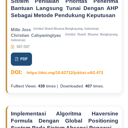
Sistem Penilaian Prioritas Penerima
Bantuan Langsung Tunai Dengan AHP
Sebagai Metode Pendukung Keputusan
(Institut Shanti Bhuana Bengkayang, Indonesia)
Mille Joss
(Institut Shanti Bhuana Bengkayang,
Christian Cahyaningtyas
Indonesia)
587-597
PDF
DOI:
https://doi.org/10.62712/juktisi.v4i2.473
Fulltext Views:
438
times | Downloaded:
407
times.
Implementasi Algoritma Haversine
Formula Dengan Global Positioning
System Pada Sistem Absensi Pegawai