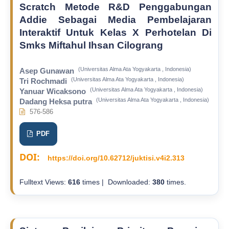
Scratch Metode R&D Penggabungan
Addie Sebagai Media Pembelajaran
Interaktif Untuk Kelas X Perhotelan Di
Smks Miftahul Ihsan Cilograng
(Universitas Alma Ata Yogyakarta , Indonesia)
Asep Gunawan
(Universitas Alma Ata Yogyakarta , Indonesia)
Tri Rochmadi
(Universitas Alma Ata Yogyakarta , Indonesia)
Yanuar Wicaksono
(Universitas Alma Ata Yogyakarta , Indonesia)
Dadang Heksa putra
576-586
PDF
DOI:
https://doi.org/10.62712/juktisi.v4i2.313
Fulltext Views:
616
times | Downloaded:
380
times.