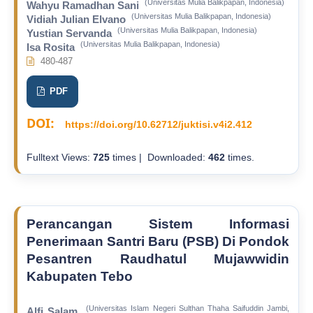
(Universitas Mulia Balikpapan, Indonesia)
Wahyu Ramadhan Sani
(Universitas Mulia Balikpapan, Indonesia)
Vidiah Julian Elvano
(Universitas Mulia Balikpapan, Indonesia)
Yustian Servanda
(Universitas Mulia Balikpapan, Indonesia)
Isa Rosita
480-487
PDF
DOI:
https://doi.org/10.62712/juktisi.v4i2.412
Fulltext Views:
725
times | Downloaded:
462
times.
Perancangan Sistem Informasi
Penerimaan Santri Baru (PSB) Di Pondok
Pesantren Raudhatul Mujawwidin
Kabupaten Tebo
(Universitas Islam Negeri Sulthan Thaha Saifuddin Jambi,
Alfi Salam