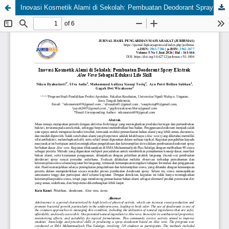
Inovasi Kosmetik Alami di Sekolah: Pembuatan Deodorant Spray Ekstrak Aloe Vera Sebagai Edukasi Life Skill