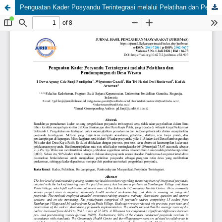
Penguatan Kader Posyandu Terintegrasi melalui Pelatihan dan Pendampingan di Desa Wisata