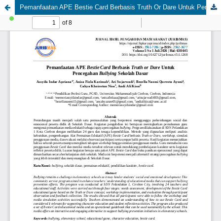
Pemanfaatan APE Bestie Card Berbasis Truth Or Dare Untuk Pencegahan Bullying Sekolah Dasar