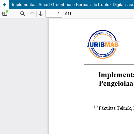
Implementasi Smart Greenhouse Berbasis IoT untuk Digitalisa