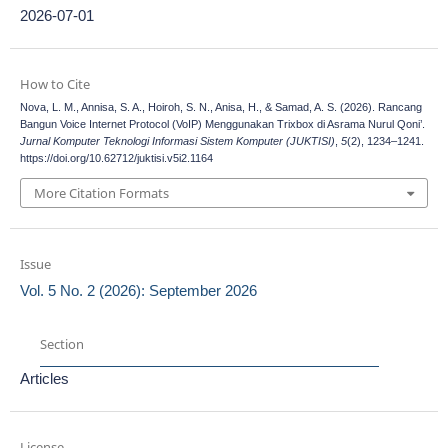
2026-07-01
How to Cite
Nova, L. M., Annisa, S. A., Hoiroh, S. N., Anisa, H., & Samad, A. S. (2026). Rancang
Bangun Voice Internet Protocol (VoIP) Menggunakan Trixbox di Asrama Nurul Qoni’.
Jurnal Komputer Teknologi Informasi Sistem Komputer (JUKTISI)
,
5
(2), 1234–1241.
https://doi.org/10.62712/juktisi.v5i2.1164
More Citation Formats
Issue
Vol. 5 No. 2 (2026): September 2026
Section
Articles
License