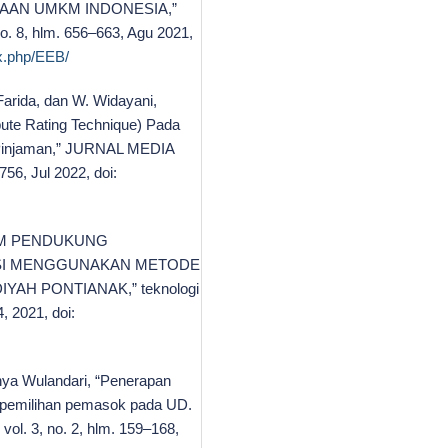
AN UMKM INDONESIA,”
no. 8, hlm. 656–663, Agu 2021,
ex.php/EEB/
 Farida, dan W. Widayani,
ute Rating Technique) Pada
 Pinjaman,” JURNAL MEDIA
6, Jul 2022, doi:
ISTEM PENDUKUNG
SI MENGGUNAKAN METODE
AH PONTIANAK,” teknologi
, 2021, doi:
ahya Wulandari, “Penerapan
am pemilihan pemasok pada UD.
vol. 3, no. 2, hlm. 159–168,