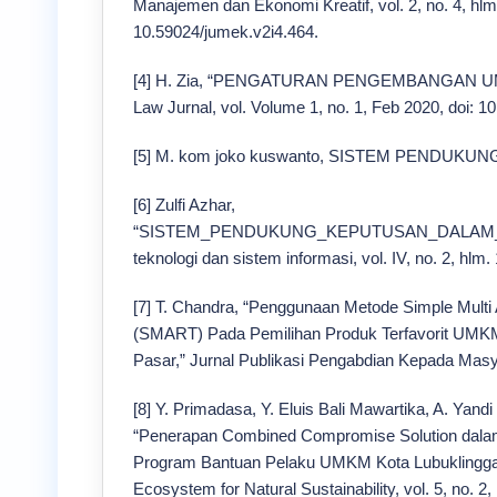
Manajemen dan Ekonomi Kreatif, vol. 2, no. 4, hlm
10.59024/jumek.v2i4.464.
[4] H. Zia, “PENGATURAN PENGEMBANGAN UM
Law Jurnal, vol. Volume 1, no. 1, Feb 2020, doi: 10
[5] M. kom joko kuswanto, SISTEM PENDUKU
[6] Zulfi Azhar,
“SISTEM_PENDUKUNG_KEPUTUSAN_DALAM
teknologi dan sistem informasi, vol. IV, no. 2, hlm
[7] T. Chandra, “Penggunaan Metode Simple Multi 
(SMART) Pada Pemilihan Produk Terfavorit UMK
Pasar,” Jurnal Publikasi Pengabdian Kepada Masya
[8] Y. Primadasa, Y. Eluis Bali Mawartika, A. Yand
“Penerapan Combined Compromise Solution dal
Program Bantuan Pelaku UMKM Kota Lubuklinggau,”
Ecosystem for Natural Sustainability, vol. 5, no. 2