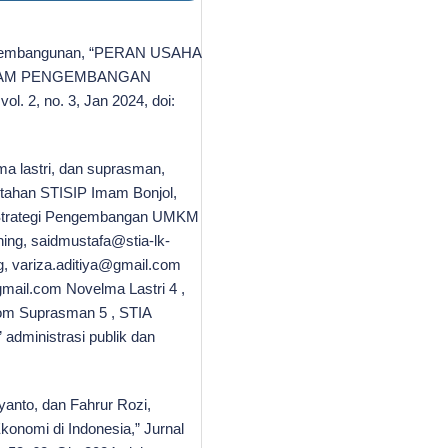
E. Pembangunan, “PERAN USAHA
ALAM PENGEMBANGAN
 2, no. 3, Jan 2024, doi:
elma lastri, dan suprasman,
ntahan STISIP Imam Bonjol,
ai Strategi Pengembangan UMKM
ing, saidmustafa@stia-lk-
ng, variza.aditiya@gmail.com
mail.com Novelma Lastri 4 ,
om Suprasman 5 , STIA
administrasi publik dan
iyanto, dan Fahrur Rozi,
nomi di Indonesia,” Jurnal