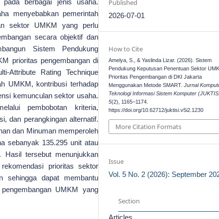
pada berbagai jenis usaha.
Published
aha menyebabkan pemerintah
2026-07-01
an sektor UMKM yang perlu
embangan secara objektif dan
membangun Sistem Pendukung
How to Cite
M prioritas pengembangan di
Amelya, S., & Yaslinda Lizar. (2026). Sistem
Pendukung Keputusan Penentuan Sektor UM
-Attribute Rating Technique
Prioritas Pengembangan di DKI Jakarta
lah UMKM, kontribusi terhadap
Menggunakan Metode SMART.
Jurnal Komput
Teknologi Informasi Sistem Komputer (JUKTIS
ensi kemunculan sektor usaha.
5
(2), 1165–1174.
lalui pembobotan kriteria,
https://doi.org/10.62712/juktisi.v5i2.1230
nsi, dan perangkingan alternatif.
More Citation Formats
kanan dan Minuman memperoleh
saha sebanyak 135.295 unit atau
 Hasil tersebut menunjukkan
Issue
komendasi prioritas sektor
Vol. 5 No. 2 (2026): September 20
ran sehingga dapat membantu
an pengembangan UMKM yang
Section
Articles