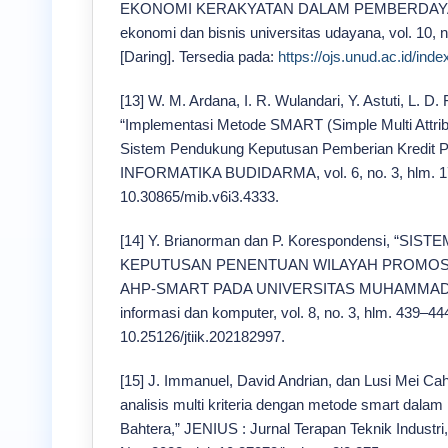
EKONOMI KERAKYATAN DALAM PEMBERDAYA
ekonomi dan bisnis universitas udayana, vol. 10, 
[Daring]. Tersedia pada:
https://ojs.unud.ac.id/ind
[13] W. M. Ardana, I. R. Wulandari, Y. Astuti, L. D.
“Implementasi Metode SMART (Simple Multi Attrib
Sistem Pendukung Keputusan Pemberian Kredit
INFORMATIKA BUDIDARMA, vol. 6, no. 3, hlm. 175
10.30865/mib.v6i3.4333.
[14] Y. Brianorman dan P. Korespondensi, “S
KEPUTUSAN PENENTUAN WILAYAH PROMO
AHP-SMART PADA UNIVERSITAS MUHAMMADIY
informasi dan komputer, vol. 8, no. 3, hlm. 439–444
10.25126/jtiik.202182997.
[15] J. Immanuel, David Andrian, dan Lusi Mei C
analisis multi kriteria dengan metode smart dal
Bahtera,” JENIUS : Jurnal Terapan Teknik Industri, 