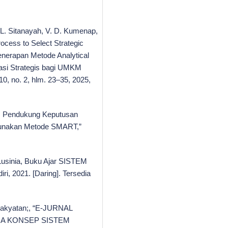
 L. Sitanayah, V. D. Kumenap,
rocess to Select Strategic
enerapan Metode Analytical
si Strategis bagi UMKM
0, no. 2, hlm. 23–35, 2025,
em Pendukung Keputusan
gunakan Metode SMART,”
Lusinia, Buku Ajar SISTEM
 2021. [Daring]. Tersedia
erakyatan;, “E-JURNAL
NA KONSEP SISTEM