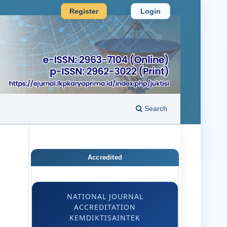
Register
Login
Search
Accredited
s
NATIONAL JOURNAL
ACCREDITATION
KEMDIKTISAINTEK