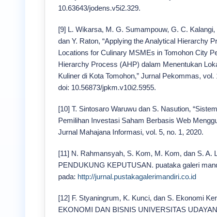
10.63643/jodens.v5i2.329.
[9] L. Wikarsa, M. G. Sumampouw, G. C. Kalangi,
dan Y. Raton, “Applying the Analytical Hierarchy P
Locations for Culinary MSMEs in Tomohon City P
Hierarchy Process (AHP) dalam Menentukan Loka
Kuliner di Kota Tomohon,” Jurnal Pekommas, vol. 1
doi: 10.56873/jpkm.v10i2.5955.
[10] T. Sintosaro Waruwu dan S. Nasution, “Sist
Pemilihan Investasi Saham Berbasis Web Meng
Jurnal Mahajana Informasi, vol. 5, no. 1, 2020.
[11] N. Rahmansyah, S. Kom, M. Kom, dan S. A. 
PENDUKUNG KEPUTUSAN. puataka galeri mandiri,
pada:
http://jurnal.pustakagalerimandiri.co.id
[12] F. Styaningrum, K. Kunci, dan S. Ekonomi K
EKONOMI DAN BISNIS UNIVERSITAS UDAYA