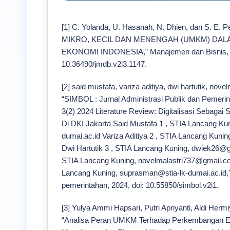
[1] C. Yolanda, U. Hasanah, N. Dhien, dan S. 
MIKRO, KECIL DAN MENENGAH (UMKM) D
EKONOMI INDONESIA,” Manajemen dan Bisnis, vol.
10.36490/jmdb.v2i3.1147.
[2] said mustafa, variza aditiya, dwi hartutik, nov
“SIMBOL : Jurnal Administrasi Publik dan Pemeri
3(2) 2024 Literature Review: Digitalisasi Sebag
Di DKI Jakarta Said Mustafa 1 , STIA Lancang Kun
dumai.ac.id Variza Aditiya 2 , STIA Lancang Kuni
Dwi Hartutik 3 , STIA Lancang Kuning, dwiek26@g
STIA Lancang Kuning, novelmalastri737@gmail.c
Lancang Kuning, suprasman@stia-lk-dumai.ac.id,” 
pemerintahan, 2024, doi: 10.55850/simbol.v2i1.
[3] Yulya Ammi Hapsari, Putri Apriyanti, Aldi Herm
“Analisa Peran UMKM Terhadap Perkembangan Eko