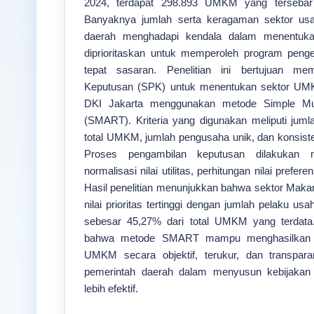
2024, terdapat 298.893 UMKM yang tersebar 
Banyaknya jumlah serta keragaman sektor us
daerah menghadapi kendala dalam menentuk
diprioritaskan untuk memperoleh program peng
tepat sasaran. Penelitian ini bertujuan 
Keputusan (SPK) untuk menentukan sektor UMK
DKI Jakarta menggunakan metode Simple Multi
(SMART). Kriteria yang digunakan meliputi jum
total UMKM, jumlah pengusaha unik, dan konsist
Proses pengambilan keputusan dilakukan me
normalisasi nilai utilitas, perhitungan nilai prefere
Hasil penelitian menunjukkan bahwa sektor Ma
nilai prioritas tertinggi dengan jumlah pelaku u
sebesar 45,27% dari total UMKM yang terdata.
bahwa metode SMART mampu menghasilkan re
UMKM secara objektif, terukur, dan transpa
pemerintah daerah dalam menyusun kebijak
lebih efektif.