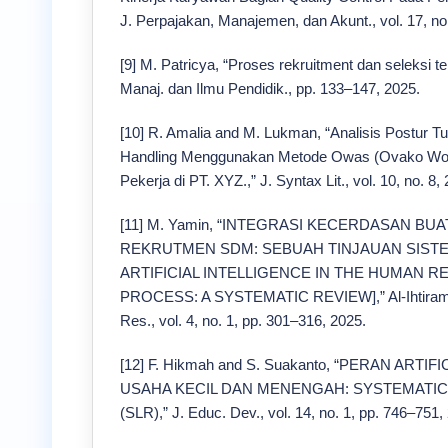
J. Perpajakan, Manajemen, dan Akunt., vol. 17, no
[9] M. Patricya, “Proses rekruitment dan seleksi te
Manaj. dan Ilmu Pendidik., pp. 133–147, 2025.
[10] R. Amalia and M. Lukman, “Analisis Postur 
Handling Menggunakan Metode Owas (Ovako Wor
Pekerja di PT. XYZ.,” J. Syntax Lit., vol. 10, no. 8,
[11] M. Yamin, “INTEGRASI KECERDASAN B
REKRUTMEN SDM: SEBUAH TINJAUAN SISTE
ARTIFICIAL INTELLIGENCE IN THE HUMAN
PROCESS: A SYSTEMATIC REVIEW],” Al-Ihtiram Mu
Res., vol. 4, no. 1, pp. 301–316, 2025.
[12] F. Hikmah and S. Suakanto, “PERAN ART
USAHA KECIL DAN MENENGAH: SYSTEMATIC
(SLR),” J. Educ. Dev., vol. 14, no. 1, pp. 746–751,