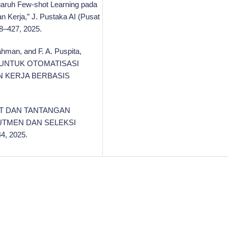
ngaruh Few-shot Learning pada
n Kerja,” J. Pustaka AI (Pusat
418–427, 2025.
ahman, and F. A. Puspita,
 UNTUK OTOMATISASI
 KERJA BERBASIS
NFAAT DAN TANTANGAN
RUTMEN DAN SELEKSI
4, 2025.