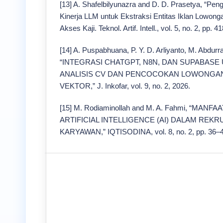
[13] A. Shafelbilyunazra and D. D. Prasetya, “Pe
Kinerja LLM untuk Ekstraksi Entitas Iklan Lowonga
Akses Kaji. Teknol. Artif. Intell., vol. 5, no. 2, pp. 
[14] A. Puspabhuana, P. Y. D. Arliyanto, M. Abdurr
“INTEGRASI CHATGPT, N8N, DAN SUPABASE
ANALISIS CV DAN PENCOCOKAN LOWONGAN
VEKTOR,” J. Inkofar, vol. 9, no. 2, 2026.
[15] M. Rodiaminollah and M. A. Fahmi, “MA
ARTIFICIAL INTELLIGENCE (AI) DALAM REK
KARYAWAN,” IQTISODINA, vol. 8, no. 2, pp. 36–4