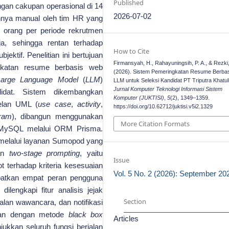
Published
engan cakupan operasional di 14
2026-07-02
hnya manual oleh tim HR yang
0 orang per periode rekrutmen
a, sehingga rentan terhadap
How to Cite
jektif. Penelitian ini bertujuan
Firmansyah, H., Rahayuningsih, P. A., & Rezki
katan resume berbasis web
(2026). Sistem Pemeringkatan Resume Berba
Large Language Model
(
LLM
)
LLM untuk Seleksi Kandidat PT Triputra Khatuli
Jurnal Komputer Teknologi Informasi Sistem
didat. Sistem dikembangkan
Komputer (JUKTISI)
,
5
(2), 1349–1359.
lan UML (
use case
,
activity
,
https://doi.org/10.62712/juktisi.v5i2.1329
ram
), dibangun menggunakan
More Citation Formats
 MySQL melalui ORM Prisma.
melalui layanan Sumopod yang
tan
two-stage prompting
, yaitu
Issue
t terhadap kriteria kesesuaian
Vol. 5 No. 2 (2026): September 20
ibatkan empat peran pengguna
lengkapi fitur analisis jejak
Section
walan wawancara, dan notifikasi
jian dengan metode
black box
Articles
ukkan seluruh fungsi berjalan