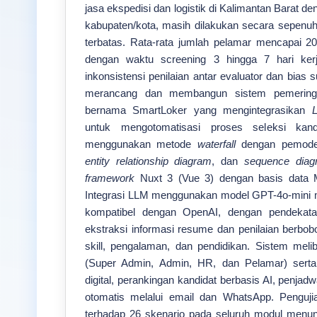
jasa ekspedisi dan logistik di Kalimantan Barat d
kabupaten/kota, masih dilakukan secara sepenu
terbatas. Rata-rata jumlah pelamar mencapai 2
dengan waktu screening 3 hingga 7 hari kerj
inkonsistensi penilaian antar evaluator dan bias sub
merancang dan membangun sistem pemering
bernama SmartLoker yang mengintegrasikan
untuk mengotomatisasi proses seleksi kan
menggunakan metode
waterfall
dengan pemode
entity relationship diagram
, dan
sequence diag
framework
Nuxt 3 (Vue 3) dengan basis data
Integrasi LLM menggunakan model GPT-4o-mini 
kompatibel dengan OpenAI, dengan pendeka
ekstraksi informasi resume dan penilaian berbobo
skill, pengalaman, dan pendidikan. Sistem mel
(Super Admin, Admin, HR, dan Pelamar) serta di
digital, perankingan kandidat berbasis AI, penjad
otomatis melalui email dan WhatsApp. Pengu
terhadap 26 skenario pada seluruh modul menunj