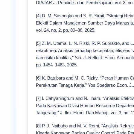
DIAJAR J. Pendidik. dan Pembelajaran, vol. 3, no.
[4] D. M. Sasongko and S. R. Sirait, “Strategi Re
Efektif Dalam Manajemen Sumber Daya Manusia,” J.
vol. 24, no. 2, pp. 80–86, 2025.
[5] Z. M. Utama, L. N. Rizki, R. P. Suprakto, and L.
rekrutmen: Analisis terhadap kecepatan, efisiensi w
dan risiko kualitas,” Sci. J. Reflect. Econ. Account
pp. 1454–1463, 2025.
[6] K. Batubara and M. C. Rizky, “Peran Human 
Perekrutan Tenaga Kerja,” Yos Soedarso Econ. J., v
[7] I. Cahyaningrum and N. Ilham, “Analisis Efekt
Pada Karyawan Divisi Human Resource Departem
Tangerang,” J. Ilm. Ekon. Dan Manaj., vol. 3, no. 
[8] P. J. Naibaho and M. V. Romi, “Analisis Rekr
Kinerja Karyawan Bagian Quality Control Pada 