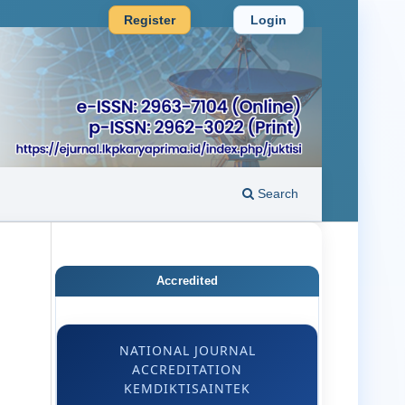
Register
Login
Search
Accredited
NATIONAL JOURNAL
ACCREDITATION
KEMDIKTISAINTEK