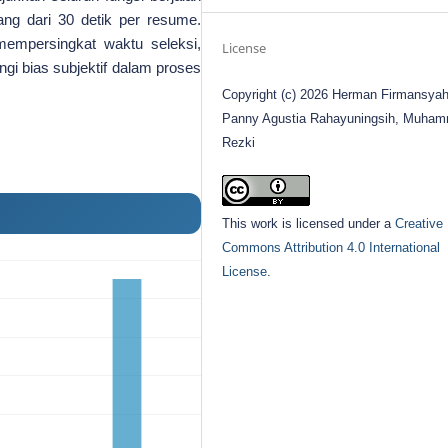
ng dari 30 detik per resume.
empersingkat waktu seleksi,
License
gi bias subjektif dalam proses
Copyright (c) 2026 Herman Firmansyah
Panny Agustia Rahayuningsih, Muha
Rezki
This work is licensed under a
Creative
Commons Attribution 4.0 International
License
.