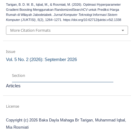
Tarigan, B. D. M. B., Iqbal, M., & Rosmiati, M. (2026). Optimasi Hyperparameter
Gradient Boosting Menggunakan RandomizedSearchCV untuk Prediksi Harga
Rumah di Wilayah Jabodetabek.
Jurnal Komputer Teknologi Informasi Sistem
Komputer (JUKTISI)
,
5
(2), 1264–1271. https://doi.org/10.62712/juktisi.v5i2.1338
More Citation Formats
Issue
Vol. 5 No. 2 (2026): September 2026
Section
Articles
License
Copyright (c) 2026 Baka Dayla Mahaga Br Tarigan, Muhammad Iqbal,
Mia Rosmiati