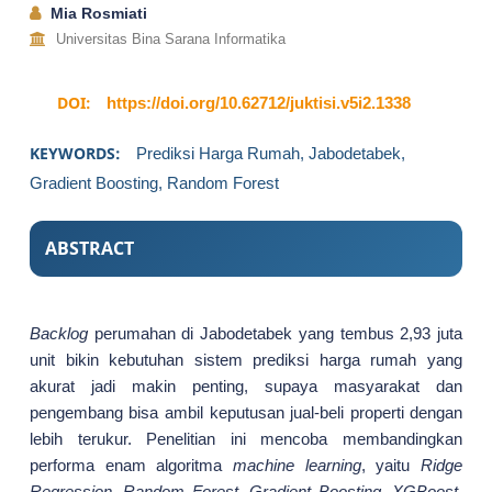
Mia Rosmiati
Universitas Bina Sarana Informatika
DOI:
https://doi.org/10.62712/juktisi.v5i2.1338
KEYWORDS:
Prediksi Harga Rumah, Jabodetabek,
Gradient Boosting, Random Forest
ABSTRACT
Backlog
perumahan di Jabodetabek yang tembus 2,93 juta
unit bikin kebutuhan sistem prediksi harga rumah yang
akurat jadi makin penting, supaya masyarakat dan
pengembang bisa ambil keputusan jual-beli properti dengan
lebih terukur. Penelitian ini mencoba membandingkan
performa enam algoritma
machine learning
, yaitu
Ridge
Regression
,
Random Forest
,
Gradient Boosting
,
XGBoost
,