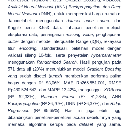
Artificial Neural Network
(ANN)
Backpropagation
, dan
Deep
Neural Network
(DNN), untuk memprediksi harga rumah di
Jabodetabek menggunakan
dataset
open source
dari
Kaggle berisi 3.553 data. Tahapan penelitian meliputi
eksplorasi data, penanganan
missing value
, penghapusan
outlier
dengan metode Interquartile Range (IQR), rekayasa
fitur,
encoding
, standardisasi, pelatihan model dengan
validasi silang 10-fold, serta penyetelan
hyperparameter
menggunakan
Randomized Search
. Hasil pengujian pada
571 data uji (20%) menunjukkan model
Gradient Boosting
yang sudah disetel (
tuned
) memberikan performa paling
bagus dengan R² 93,06%, MAE Rp265.951.001, RMSE
Rp480.524.642, dan MAPE 13,42%, mengungguli
XGBoost
(R² 92,33%),
Random Forest
(R² 91,23%), ANN
Backpropagation
(R² 86,70%), DNN (R² 86,37%), dan
Ridge
Regression
(R² 85,65%). Hasil ini juga lebih tinggi
dibandingkan penelitian-penelitian acuan sebelumnya yang
memakai algoritma serupa pada
dataset
yang sama.