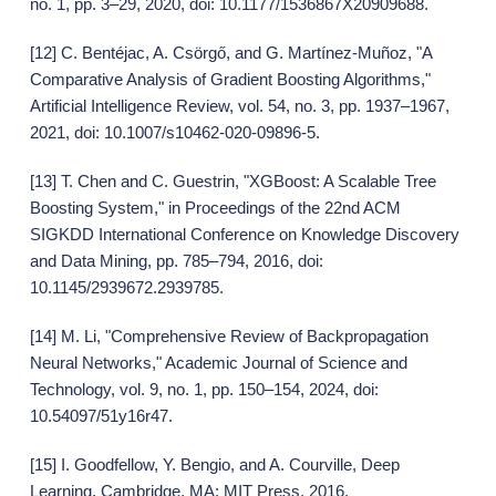
no. 1, pp. 3–29, 2020, doi: 10.1177/1536867X20909688.
[12] C. Bentéjac, A. Csörgő, and G. Martínez-Muñoz, "A
Comparative Analysis of Gradient Boosting Algorithms,"
Artificial Intelligence Review, vol. 54, no. 3, pp. 1937–1967,
2021, doi: 10.1007/s10462-020-09896-5.
[13] T. Chen and C. Guestrin, "XGBoost: A Scalable Tree
Boosting System," in Proceedings of the 22nd ACM
SIGKDD International Conference on Knowledge Discovery
and Data Mining, pp. 785–794, 2016, doi:
10.1145/2939672.2939785.
[14] M. Li, "Comprehensive Review of Backpropagation
Neural Networks," Academic Journal of Science and
Technology, vol. 9, no. 1, pp. 150–154, 2024, doi:
10.54097/51y16r47.
[15] I. Goodfellow, Y. Bengio, and A. Courville, Deep
Learning. Cambridge, MA: MIT Press, 2016.