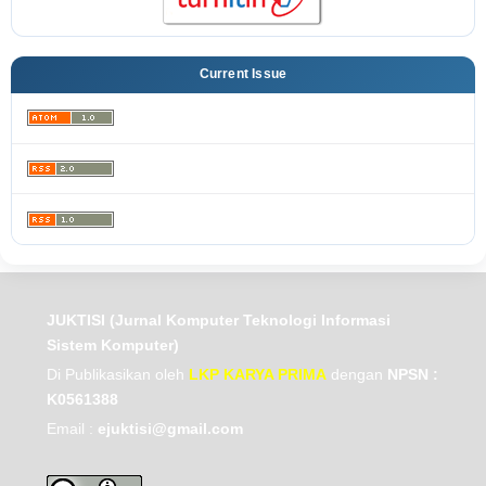
Current Issue
JUKTISI (Jurnal Komputer Teknologi Informasi
Sistem Komputer)
Di Publikasikan oleh
LKP KARYA PRIMA
dengan
NPSN :
K0561388
Email :
ejuktisi@gmail.com