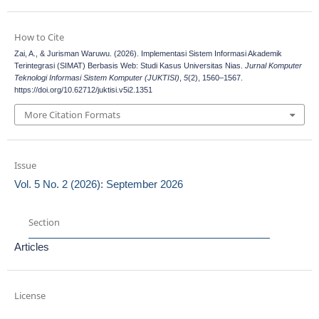
How to Cite
Zai, A., & Jurisman Waruwu. (2026). Implementasi Sistem Informasi Akademik
Terintegrasi (SIMAT) Berbasis Web: Studi Kasus Universitas Nias.
Jurnal Komputer
Teknologi Informasi Sistem Komputer (JUKTISI)
,
5
(2), 1560–1567.
https://doi.org/10.62712/juktisi.v5i2.1351
More Citation Formats
Issue
Vol. 5 No. 2 (2026): September 2026
Section
Articles
License