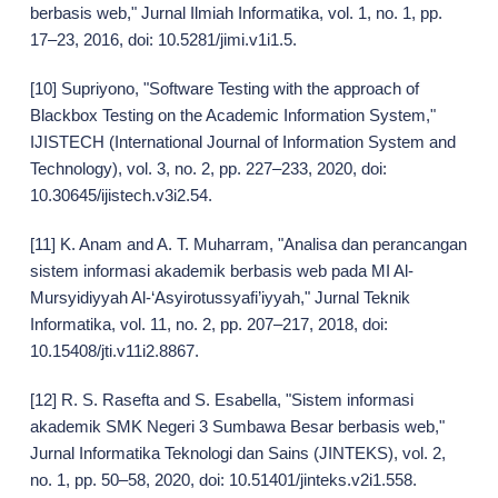
berbasis web," Jurnal Ilmiah Informatika, vol. 1, no. 1, pp.
17–23, 2016, doi: 10.5281/jimi.v1i1.5.
[10] Supriyono, "Software Testing with the approach of
Blackbox Testing on the Academic Information System,"
IJISTECH (International Journal of Information System and
Technology), vol. 3, no. 2, pp. 227–233, 2020, doi:
10.30645/ijistech.v3i2.54.
[11] K. Anam and A. T. Muharram, "Analisa dan perancangan
sistem informasi akademik berbasis web pada MI Al-
Mursyidiyyah Al-‘Asyirotussyafi’iyyah," Jurnal Teknik
Informatika, vol. 11, no. 2, pp. 207–217, 2018, doi:
10.15408/jti.v11i2.8867.
[12] R. S. Rasefta and S. Esabella, "Sistem informasi
akademik SMK Negeri 3 Sumbawa Besar berbasis web,"
Jurnal Informatika Teknologi dan Sains (JINTEKS), vol. 2,
no. 1, pp. 50–58, 2020, doi: 10.51401/jinteks.v2i1.558.