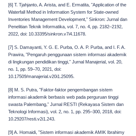
[6] T. Tjahjanto, A. Arista, and E. Ermatita, "Application of the
Waterfall Method in Information System for State-owned
Inventories Management Development," Sinkron: Jurnal dan
Penelitian Teknik Informatika, vol. 7, no. 4, pp. 2182–2192,
2022, doi: 10.33395/sinkron.v7i4.11678.
[7] S. Damayanti, Y. G. E. Purba, O. A. P. Purba, and I. F. A.
Prawira, "Pengaruh penggunaan sistem informasi akademik
di lingkungan pendidikan tinggi," Jurnal Manajerial, vol. 20,
no. 1, pp. 59–70, 2021, doi:
10.17509/manajerial.v20i1.25095.
[8] M. S. Putra, "Faktor-faktor pengembangan sistem
informasi akademik berbasis web pada perguruan tinggi
swasta Palembang," Jurnal RESTI (Rekayasa Sistem dan
Teknologi Informasi), vol. 2, no. 1, pp. 295–300, 2018, doi:
10.29207/resti.v2i1.243.
[9] A. Homaidi, "Sistem informasi akademik AMIK Ibrahimy