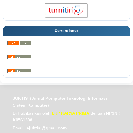
Current Issue
JUKTISI (Jurnal Komputer Teknologi Informasi
Sistem Komputer)
Di Publikasikan oleh
LKP KARYA PRIMA
dengan
NPSN :
K0561388
Email :
ejuktisi@gmail.com