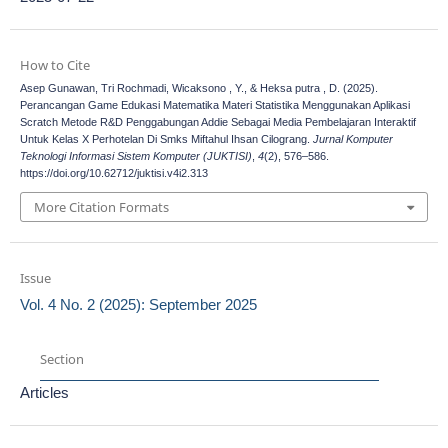
How to Cite
Asep Gunawan, Tri Rochmadi, Wicaksono , Y., & Heksa putra , D. (2025).
Perancangan Game Edukasi Matematika Materi Statistika Menggunakan Aplikasi
Scratch Metode R&D Penggabungan Addie Sebagai Media Pembelajaran Interaktif
Untuk Kelas X Perhotelan Di Smks Miftahul Ihsan Cilograng.
Jurnal Komputer
Teknologi Informasi Sistem Komputer (JUKTISI)
,
4
(2), 576–586.
https://doi.org/10.62712/juktisi.v4i2.313
More Citation Formats
Issue
Vol. 4 No. 2 (2025): September 2025
Section
Articles