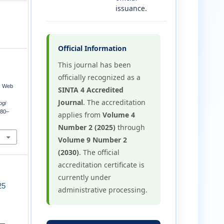
issuance.
Official Information
This journal has been
officially recognized as a
s Web
SINTA 4 Accredited
a
Journal
. The accreditation
ogi
180–
applies from
Volume 4
Number 2 (2025)
through
Volume 9 Number 2
(2030)
. The official
accreditation certificate is
currently under
25
administrative processing.