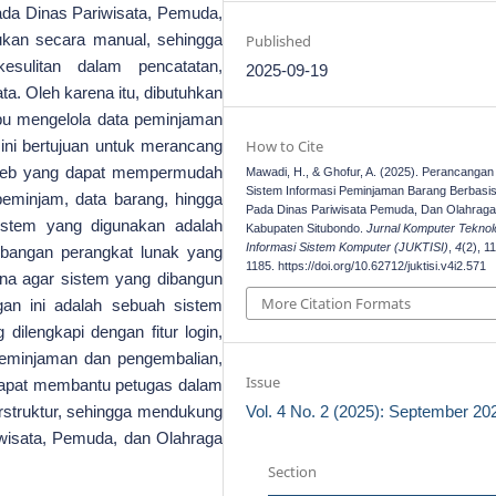
ada Dinas Pariwisata, Pemuda,
ukan secara manual, sehingga
Published
esulitan dalam pencatatan,
2025-09-19
ata. Oleh karena itu, dibutuhkan
pu mengelola data peminjaman
n ini bertujuan untuk merancang
How to Cite
 web yang dapat mempermudah
Mawadi, H., & Ghofur, A. (2025). Perancangan
Sistem Informasi Peminjaman Barang Berbasi
peminjam, data barang, hingga
Pada Dinas Pariwisata Pemuda, Dan Olahrag
stem yang digunakan adalah
Kabupaten Situbondo.
Jurnal Komputer Teknol
Informasi Sistem Komputer (JUKTISI)
,
4
(2), 1
bangan perangkat lunak yang
1185. https://doi.org/10.62712/juktisi.v4i2.571
na agar sistem yang dibangun
More Citation Formats
gan ini adalah sebuah sistem
ilengkapi dengan fitur login,
 peminjaman dan pengembalian,
Issue
 dapat membantu petugas dalam
erstruktur, sehingga mendukung
Vol. 4 No. 2 (2025): September 20
iwisata, Pemuda, dan Olahraga
Section