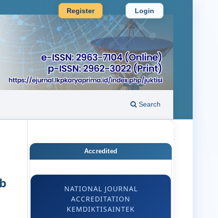
Register
Login
Search
Accredited
b
NATIONAL JOURNAL
ACCREDITATION
KEMDIKTISAINTEK