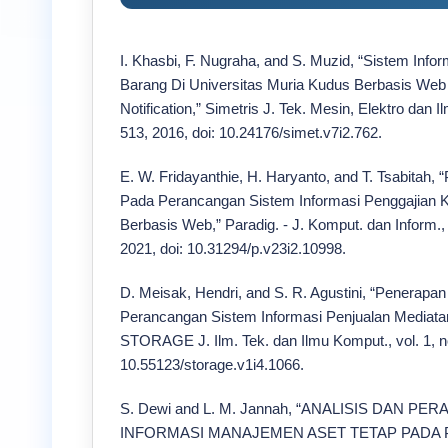
I. Khasbi, F. Nugraha, and S. Muzid, “Sistem In
Barang Di Universitas Muria Kudus Berbasis We
Notification,” Simetris J. Tek. Mesin, Elektro dan Il
513, 2016, doi: 10.24176/simet.v7i2.762.
E. W. Fridayanthie, H. Haryanto, and T. Tsabitah,
Pada Perancangan Sistem Informasi Penggajian 
Berbasis Web,” Paradig. - J. Komput. dan Inform., 
2021, doi: 10.31294/p.v23i2.10998.
D. Meisak, Hendri, and S. R. Agustini, “Penerapa
Perancangan Sistem Informasi Penjualan Mediata
STORAGE J. Ilm. Tek. dan Ilmu Komput., vol. 1, no.
10.55123/storage.v1i4.1066.
S. Dewi and L. M. Jannah, “ANALISIS DAN 
INFORMASI MANAJEMEN ASET TETAP PADA PT 