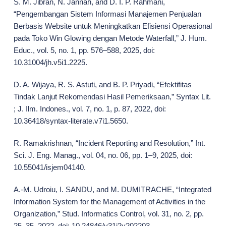
S. M. Jibran, N. Jannah, and D. I. P. Rahmani,
“Pengembangan Sistem Informasi Manajemen Penjualan
Berbasis Website untuk Meningkatkan Efisiensi Operasional
pada Toko Win Glowing dengan Metode Waterfall,” J. Hum.
Educ., vol. 5, no. 1, pp. 576–588, 2025, doi:
10.31004/jh.v5i1.2225.
D. A. Wijaya, R. S. Astuti, and B. P. Priyadi, “Efektifitas
Tindak Lanjut Rekomendasi Hasil Pemeriksaan,” Syntax Lit.
; J. Ilm. Indones., vol. 7, no. 1, p. 87, 2022, doi:
10.36418/syntax-literate.v7i1.5650.
R. Ramakrishnan, “Incident Reporting and Resolution,” Int.
Sci. J. Eng. Manag., vol. 04, no. 06, pp. 1–9, 2025, doi:
10.55041/isjem04140.
A.-M. Udroiu, I. SANDU, and M. DUMITRACHE, “Integrated
Information System for the Management of Activities in the
Organization,” Stud. Informatics Control, vol. 31, no. 2, pp.
25–35, 2022, doi: 10.24846/v31i2y202203.