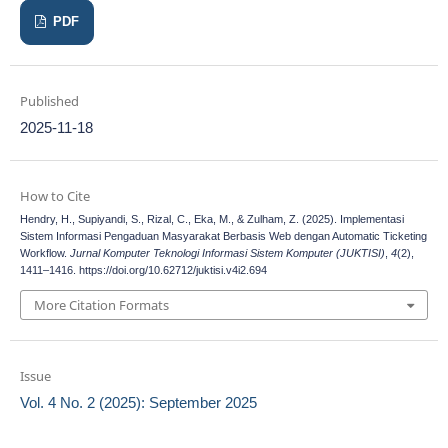
PDF
Published
2025-11-18
How to Cite
Hendry, H., Supiyandi, S., Rizal, C., Eka, M., & Zulham, Z. (2025). Implementasi
Sistem Informasi Pengaduan Masyarakat Berbasis Web dengan Automatic Ticketing
Workflow.
Jurnal Komputer Teknologi Informasi Sistem Komputer (JUKTISI)
,
4
(2),
1411–1416. https://doi.org/10.62712/juktisi.v4i2.694
More Citation Formats
Issue
Vol. 4 No. 2 (2025): September 2025