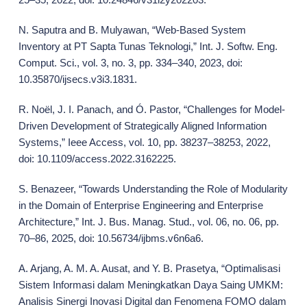
N. Saputra and B. Mulyawan, “Web-Based System
Inventory at PT Sapta Tunas Teknologi,” Int. J. Softw. Eng.
Comput. Sci., vol. 3, no. 3, pp. 334–340, 2023, doi:
10.35870/ijsecs.v3i3.1831.
R. Noël, J. I. Panach, and Ó. Pastor, “Challenges for Model-
Driven Development of Strategically Aligned Information
Systems,” Ieee Access, vol. 10, pp. 38237–38253, 2022,
doi: 10.1109/access.2022.3162225.
S. Benazeer, “Towards Understanding the Role of Modularity
in the Domain of Enterprise Engineering and Enterprise
Architecture,” Int. J. Bus. Manag. Stud., vol. 06, no. 06, pp.
70–86, 2025, doi: 10.56734/ijbms.v6n6a6.
A. Arjang, A. M. A. Ausat, and Y. B. Prasetya, “Optimalisasi
Sistem Informasi dalam Meningkatkan Daya Saing UMKM:
Analisis Sinergi Inovasi Digital dan Fenomena FOMO dalam