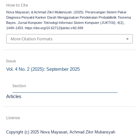
How to Cite
Nova Mayasari, & Achmad Zikri Muliansyah. (2025). Perancangan Sistem Pakar
Diagnosa Penyakit Kanker Darah Menggunakan Pendekatan Probabilistik Teorema
Bayes.
Jurnal Komputer Teknologi Informasi Sistem Komputer (JUKTISI)
,
4
(2),
1449–1453. https://doi.org/10.62712/juktisi.v4i2.699
More Citation Formats
Issue
Vol. 4 No. 2 (2025): September 2025
Section
Articles
License
Copyright (c) 2025 Nova Mayasari, Achmad Zikri Muliansyah