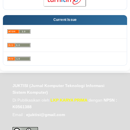
Current Issue
JUKTISI (Jurnal Komputer Teknologi Informasi
Sistem Komputer)
Di Publikasikan oleh
LKP KARYA PRIMA
dengan
NPSN :
K0561388
Email :
ejuktisi@gmail.com