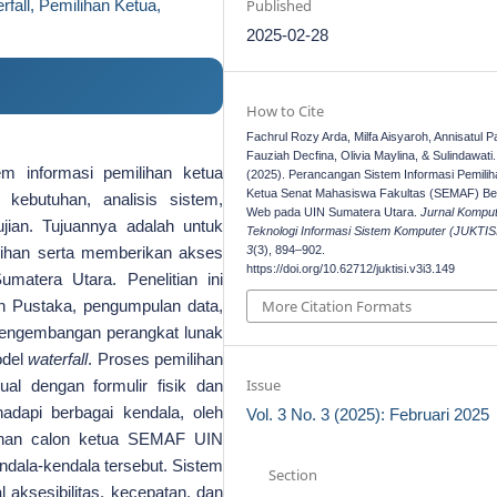
Published
fall, Pemilihan Ketua,
2025-02-28
How to Cite
Fachrul Rozy Arda, Milfa Aisyaroh, Annisatul P
Fauziah Decfina, Olivia Maylina, & Sulindawati.
em informasi pemilihan ketua
(2025). Perancangan Sistem Informasi Pemilih
Ketua Senat Mahasiswa Fakultas (SEMAF) Be
ebutuhan, analisis sistem,
Web pada UIN Sumatera Utara.
Jurnal Kompu
ian. Tujuannya adalah untuk
Teknologi Informasi Sistem Komputer (JUKTIS
ilihan serta memberikan akses
3
(3), 894–902.
https://doi.org/10.62712/juktisi.v3i3.149
tera Utara. Penelitian ini
an Pustaka, pengumpulan data,
More Citation Formats
engembangan perangkat lunak
odel
waterfall
. Proses pemilihan
Issue
l dengan formulir fisik dan
dapi berbagai kendala, oleh
Vol. 3 No. 3 (2025): Februari 2025
ilihan calon ketua SEMAF UIN
dala-kendala tersebut. Sistem
Section
 aksesibilitas, kecepatan, dan