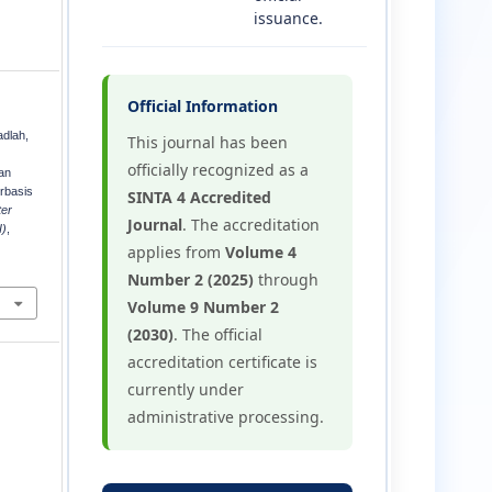
issuance.
Official Information
adlah,
This journal has been
officially recognized as a
an
rbasis
SINTA 4 Accredited
ter
Journal
. The accreditation
I)
,
applies from
Volume 4
Number 2 (2025)
through
Volume 9 Number 2
(2030)
. The official
accreditation certificate is
currently under
administrative processing.