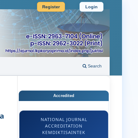
Register
Login
Search
Accredited
wa
NATIONAL JOURNAL
ACCREDITATION
KEMDIKTISAINTEK