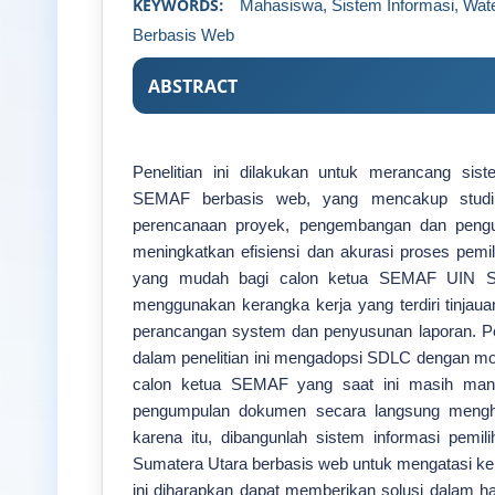
KEYWORDS:
Mahasiswa, Sistem Informasi, Water
Berbasis Web
ABSTRACT
Penelitian ini dilakukan untuk merancang sist
SEMAF berbasis web, yang mencakup studi k
perencanaan proyek, pengembangan dan penguj
meningkatkan efisiensi dan akurasi proses pem
yang mudah bagi calon ketua SEMAF UIN Suma
menggunakan kerangka kerja yang terdiri tinjau
perancangan system dan penyusunan laporan. P
dalam penelitian ini mengadopsi SDLC dengan m
calon ketua SEMAF yang saat ini masih manua
pengumpulan dokumen secara langsung mengha
karena itu, dibangunlah sistem informasi pem
Sumatera Utara berbasis web untuk mengatasi ken
ini diharapkan dapat memberikan solusi dalam hal