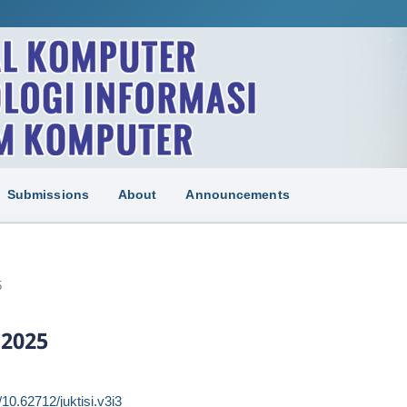
Submissions
About
Announcements
5
 2025
g/10.62712/juktisi.v3i3