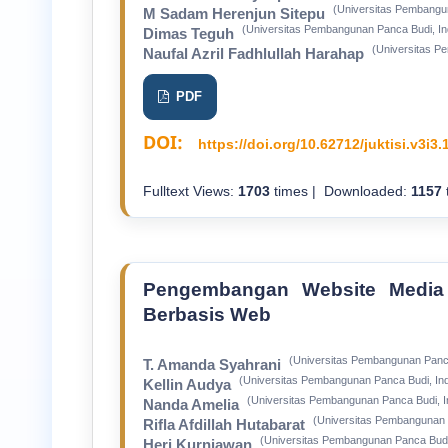
(Universitas Pembangu
M Sadam Herenjun Sitepu
(Universitas Pembangunan Panca Budi, In
Dimas Teguh
(Universitas P
Naufal Azril Fadhlullah Harahap
PDF
DOI:
https://doi.org/10.62712/juktisi.v3i3.
Fulltext Views:
1703
times | Downloaded:
1157
Pengembangan Website Media P
Berbasis Web
(Universitas Pembangunan Panca
T. Amanda Syahrani
(Universitas Pembangunan Panca Budi, In
Kellin Audya
(Universitas Pembangunan Panca Budi, I
Nanda Amelia
(Universitas Pembangunan 
Rifla Afdillah Hutabarat
(Universitas Pembangunan Panca Budi
Heri Kurniawan