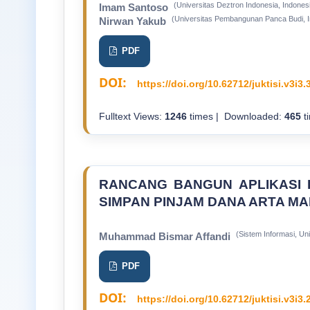
(Universitas Deztron Indonesia, Indones
Imam Santoso
(Universitas Pembangunan Panca Budi, I
Nirwan Yakub
PDF
DOI:
https://doi.org/10.62712/juktisi.v3i3.
Fulltext Views:
1246
times | Downloaded:
465
t
RANCANG BANGUN APLIKASI 
SIMPAN PINJAM DANA ARTA MA
(Sistem Informasi, Un
Muhammad Bismar Affandi
PDF
DOI:
https://doi.org/10.62712/juktisi.v3i3.