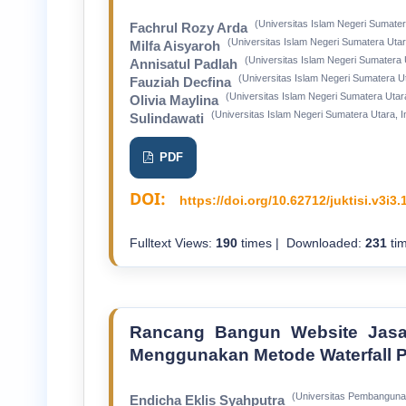
(Universitas Islam Negeri Sumater
Fachrul Rozy Arda
(Universitas Islam Negeri Sumatera Utar
Milfa Aisyaroh
(Universitas Islam Negeri Sumatera 
Annisatul Padlah
(Universitas Islam Negeri Sumatera Ut
Fauziah Decfina
(Universitas Islam Negeri Sumatera Utar
Olivia Maylina
(Universitas Islam Negeri Sumatera Utara, I
Sulindawati
PDF
DOI:
https://doi.org/10.62712/juktisi.v3i3.
Fulltext Views:
190
times | Downloaded:
231
tim
Rancang Bangun Website Jas
Menggunakan Metode Waterfall 
(Universitas Pembangunan
Endicha Eklis Syahputra