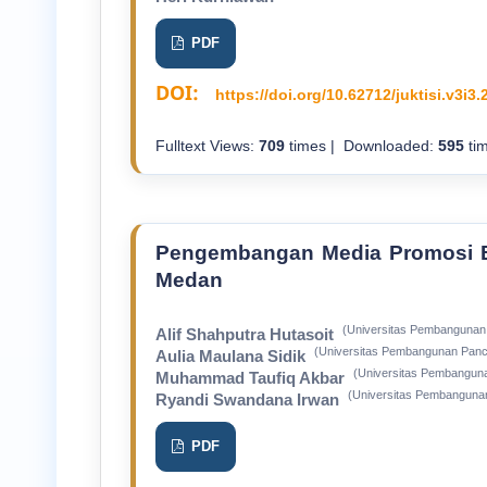
PDF
DOI:
https://doi.org/10.62712/juktisi.v3i3.
Fulltext Views:
709
times | Downloaded:
595
tim
Pengembangan Media Promosi B
Medan
(Universitas Pembangunan 
Alif Shahputra Hutasoit
(Universitas Pembangunan Panca
Aulia Maulana Sidik
(Universitas Pembanguna
Muhammad Taufiq Akbar
(Universitas Pembangunan
Ryandi Swandana Irwan
PDF