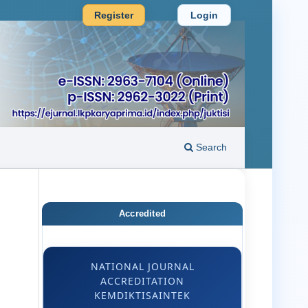
Register
Login
Search
Accredited
NATIONAL JOURNAL
ACCREDITATION
KEMDIKTISAINTEK