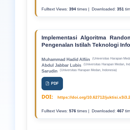
Fulltext Views:
394
times | Downloaded:
351
tim
Implementasi Algoritma Rand
Pengenalan Istilah Teknologi Inf
(Universitas Harapan Meda
Muhammad Hadid Alfiin
(Universitas Harapan Medan, In
Abdul Jabbar Lubis
(Universitas Harapan Medan, Indonesia)
Sarudin
PDF
DOI:
https://doi.org/10.62712/juktisi.v3i3.
Fulltext Views:
576
times | Downloaded:
467
tim