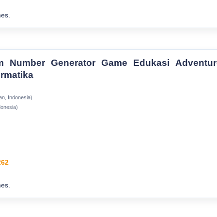
es.
om Number Generator Game Edukasi Adventur
ormatika
n, Indonesia)
donesia)
262
es.