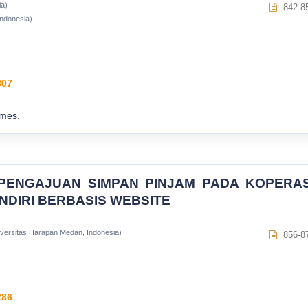
ia)
842-8
ndonesia)
307
imes.
PENGAJUAN SIMPAN PINJAM PADA KOPERAS
NDIRI BERBASIS WEBSITE
iversitas Harapan Medan, Indonesia)
856-8
286