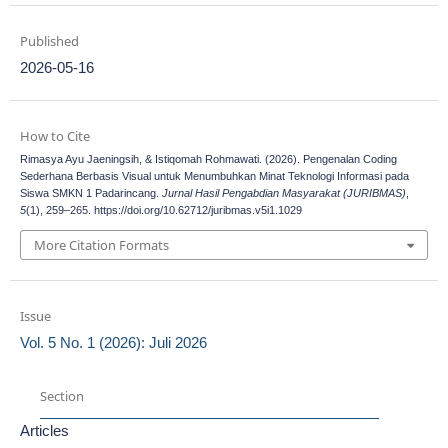
Published
2026-05-16
How to Cite
Rimasya Ayu Jaeningsih, & Istiqomah Rohmawati. (2026). Pengenalan Coding
Sederhana Berbasis Visual untuk Menumbuhkan Minat Teknologi Informasi pada
Siswa SMKN 1 Padarincang.
Jurnal Hasil Pengabdian Masyarakat (JURIBMAS)
,
5
(1), 259–265. https://doi.org/10.62712/juribmas.v5i1.1029
More Citation Formats
Issue
Vol. 5 No. 1 (2026): Juli 2026
Section
Articles