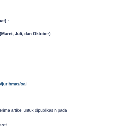
at) :
(Maret, Juli, dan Oktober)
p/juribmas/oai
ima artikel untuk dipublikasin pada
aret