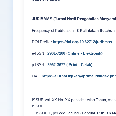
JURIBMAS (Jurnal Hasil Pengabdian Masyarak
Frequency of Publication :
3 Kali dalam Setahun 
DOI Prefix :
https://doi.org/10.62712/juribmas
e-ISSN :
2961-7286 (Online - Elektronik)
p-ISSN :
2962-3677 ( Print - Cetak)
OAI :
https://ejurnal.lkpkaryaprima.id/index.ph
ISSUE Vol. XX No. XX periode setiap Tahun, mener
ISSUE:
1. ISSUE 1, periode Januari - Februari
Publish M