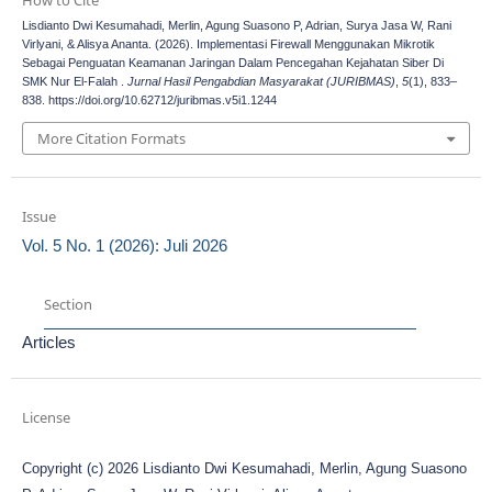
How to Cite
Lisdianto Dwi Kesumahadi, Merlin, Agung Suasono P, Adrian, Surya Jasa W, Rani
Virlyani, & Alisya Ananta. (2026). Implementasi Firewall Menggunakan Mikrotik
Sebagai Penguatan Keamanan Jaringan Dalam Pencegahan Kejahatan Siber Di
SMK Nur El-Falah .
Jurnal Hasil Pengabdian Masyarakat (JURIBMAS)
,
5
(1), 833–
838. https://doi.org/10.62712/juribmas.v5i1.1244
More Citation Formats
Issue
Vol. 5 No. 1 (2026): Juli 2026
Section
Articles
License
Copyright (c) 2026 Lisdianto Dwi Kesumahadi, Merlin, Agung Suasono